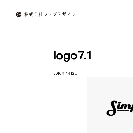
Skip
to
content
株
式
会
logo7.1
社
ジ
ッ
2016年7月12日
プ
デ
ザ
イ
ン