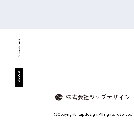
facebook
FOLLOW
株
©Copyright - zipdesign. All rights reserved.
式