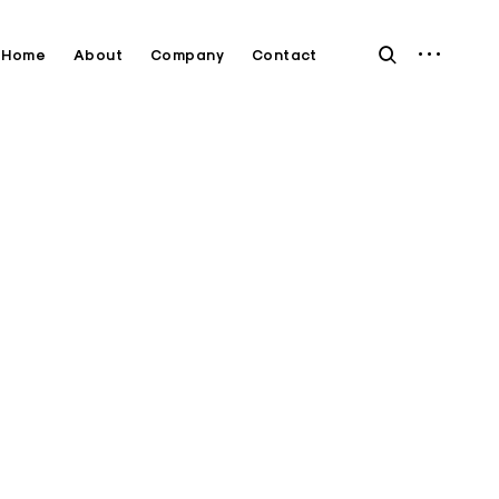
open
open
Home
About
Company
Contact
sidebar
search
form