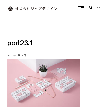
Skip
to
open
open
content
sidebar
search
form
株
式
会
社
port23.1
ジ
ッ
2016年7月12日
プ
デ
ザ
イ
ン