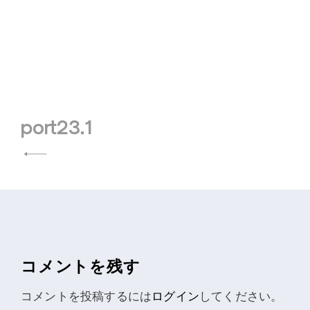
port23.1
投
稿
ナ
ビ
ゲ
コメントを残す
ー
コメントを投稿するには
ログイン
してください。