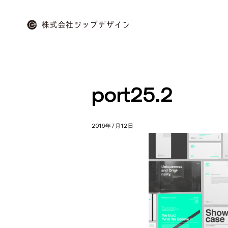
Skip
to
content
株
式
会
port25.2
社
ジ
ッ
2016年7月12日
プ
デ
ザ
イ
ン