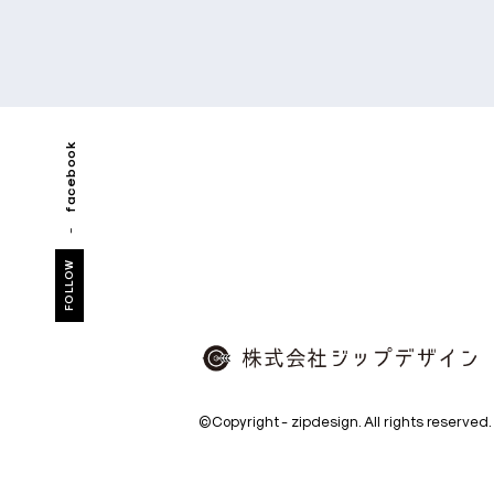
facebook
FOLLOW
株
©Copyright - zipdesign. All rights reserved.
式