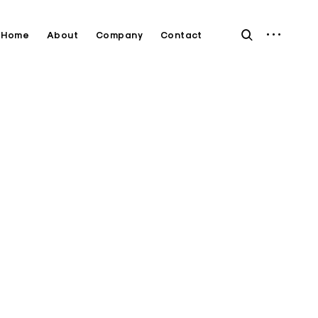
open
open
Home
About
Company
Contact
sidebar
search
form