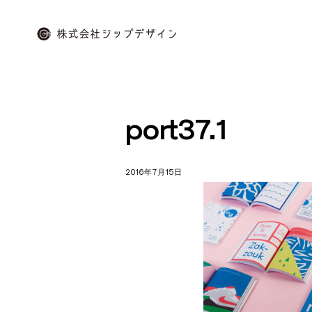
Skip
to
content
株
式
会
port37.1
社
ジ
ッ
2016年7月15日
プ
デ
ザ
イ
ン