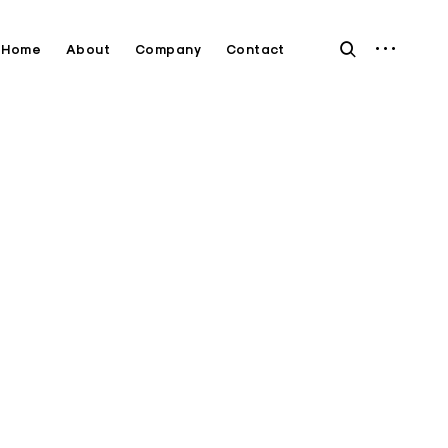
open
open
Home
About
Company
Contact
sidebar
search
form