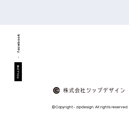
facebook
FOLLOW
株
©Copyright - zipdesign. All rights reserved.
式
会