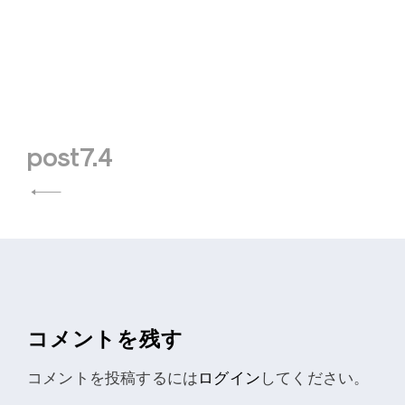
post7.4
投
稿
ナ
ビ
ゲ
コメントを残す
ー
コメントを投稿するには
ログイン
してください。